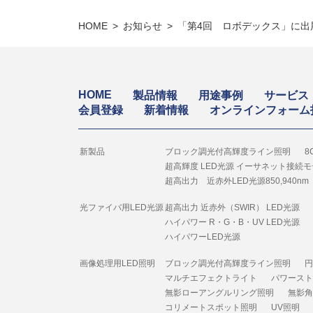
HOME
お知らせ
「第4回 ロボデックス」に出
HOME
製品情報
用途事例
サービス
会員登録
新着情報
オンラインフォーム
新製品
ブロック調光付高輝度ライン照明
8
超高輝度 LED光源 イーサネット接続
超高出力 近赤外LED光源850,940nm
光ファイバ用LED光源
超高出力 近赤外（SWIR） LED光源
ハイパワー R・G・B・UV LED光源
ハイパワーLED光源
画像処理用LED照明
ブロック調光付高輝度ライン照明
円
マルチエフェクトライト
パワースト
無影ローアングルリング照明
無影角
コリメートスポット照明
UV照明