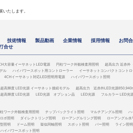
展いたします。
技術情報
製品動画
企業情報
採用情報
お問合
打合せ
CH大容量イーサネットLED電源
円柱ワーク外観検査用照明
超高出力 近赤外（
モデル
ハイパワースポット用コントローラー
イーサネットコンパクトコントロ
4CHイーサネット対応LED照明用電源
ハイパワースポット照明
超高輝度 LED光源 イーサネット接続モデル
超高出力 近赤外LED光源850,940
超高輝度 LED光源
LED光源 オプション品
LED光源
フルカラー LED光
柱ワーク外観検査用照明
チップバックライト照明
マルチアングル照明
ハ
ロボ照明
ダイレクトリング照明
ローアングルリング照明
ローアングル水
型照明
ドーム照明
疑似同軸照明
スポット照明
バー照明
ライン照明
ハイパワースポット照明