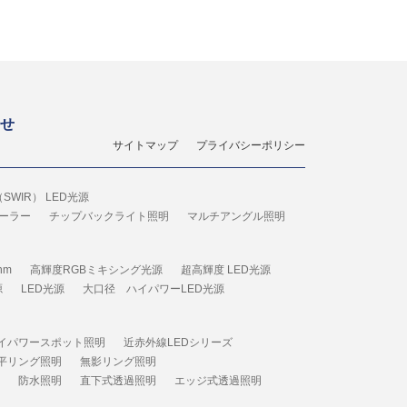
せ
サイトマップ
プライバシーポリシー
SWIR） LED光源
ーラー
チップバックライト照明
マルチアングル照明
nm
高輝度RGBミキシング光源
超高輝度 LED光源
源
LED光源
大口径 ハイパワーLED光源
イパワースポット照明
近赤外線LEDシリーズ
平リング照明
無影リング照明
防水照明
直下式透過照明
エッジ式透過照明