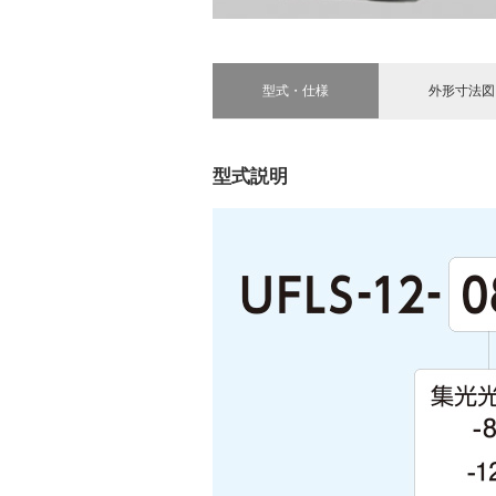
型式・仕様
外形寸法図
型式説明