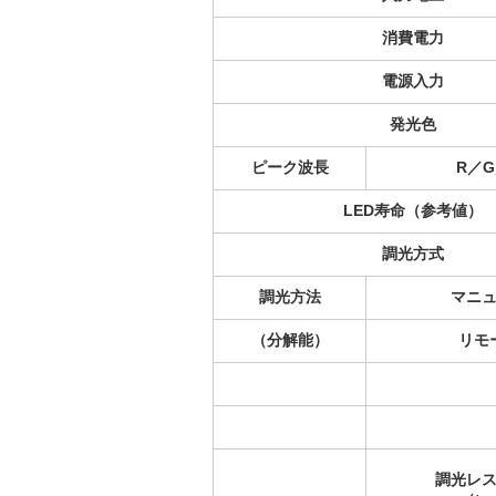
消費電力
電源入力
発光色
ピーク波長
R／G
LED寿命（参考値）
調光方式
調光方法
マニ
（分解能）
リモ
調光レ