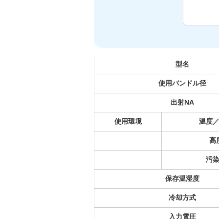
型名
使用バンドル径
出射NA
使用環境
温度
高
汚
保存温湿度
冷却方式
入力電圧