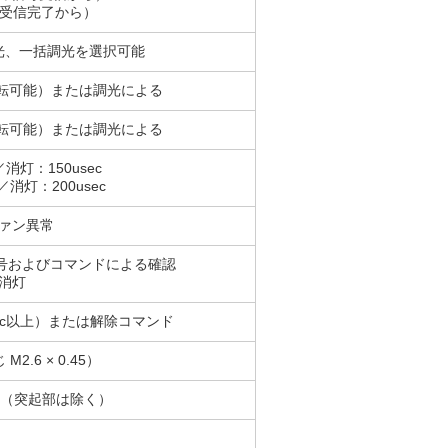
ータ受信完了から）
光、一括調光を選択可能
反転可能）または調光による
反転可能）または調光による
消灯：150usec
／消灯：200usec
ファン異常
信号およびコマンドによる確認
D消灯
ec以上）または解除コマンド
2.6 × 0.45）
42mm（突起部は除く）