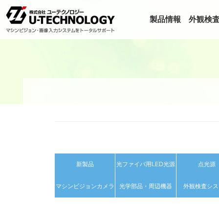
製品情報
外観検
新製品
光ファイバ用LED光源
点光源
マシンビジョンカメラ
光学部品・周辺機器
外観検査シス