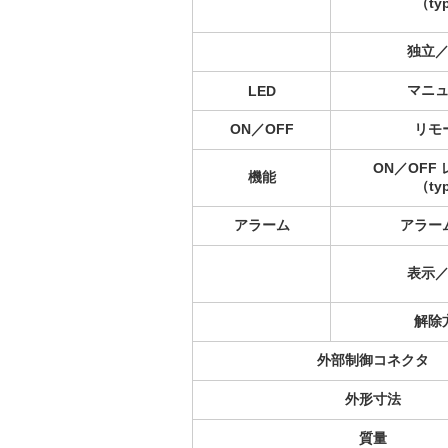
（ty
独立
マニ
LED
ON／OFF
リモ
ON／OFF
機能
（ty
アラーム
アラー
表示
解除
外部制御コネクタ
外形寸法
質量