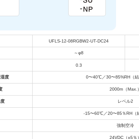
UFLS-12-08RGBW2-UT-DC24
～φ8
0.3
／湿度
0〜40℃／30〜85%RH
度
2000m（Max.
染度
レベル2
-15〜60℃／20〜85％R
強制空冷
24VDC（±5％