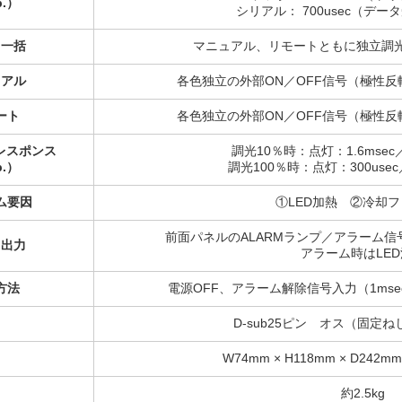
p.）
シリアル： 700usec（デ
／一括
マニュアル、リモートともに独立調
ュアル
各色独立の外部ON／OFF信号（極性
ート
各色独立の外部ON／OFF信号（極性
 レスポンス
調光10％時：点灯：1.6msec／
p.）
調光100％時：点灯：300usec
ム要因
①LED加熱 ②冷却
前面パネルのALARMランプ／アラーム
／出力
アラーム時はLE
方法
電源OFF、アラーム解除信号入力（1ms
D-sub25ピン オス（固定ねじ M
W74mm × H118mm × D2
約2.5kg