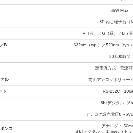
35W Max.
3P ねじ端子台（
R（赤）／G（緑）／B（
／B
632nm（typ.）／520nm（typ.
30,000時間
定電流方式・電流可
ュアル
前面アナログボリューム（
ート
RS-232C（10bi
8bitデジタル（8b
アナログ調光電圧0〜5VDC
アナログ： 50ms
スポンス
８bitデジタル： １msec（