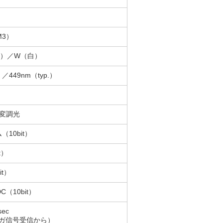
M3）
青）／W（白）
）／449nm（typ.）
変調光
10bit）
t）
it）
（10bit）
ec
トリガ信号受信から）