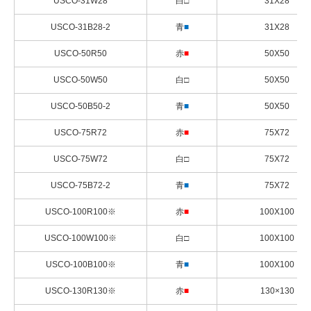
USCO-31W28
白□
31X28
USCO-31B28-2
青
■
31X28
USCO-50R50
赤
■
50X50
USCO-50W50
白□
50X50
USCO-50B50-2
青
■
50X50
USCO-75R72
赤
■
75X72
USCO-75W72
白□
75X72
USCO-75B72-2
青
■
75X72
USCO-100R100※
赤
■
100X100
USCO-100W100※
白□
100X100
USCO-100B100※
青
■
100X100
USCO-130R130※
赤
■
130×130