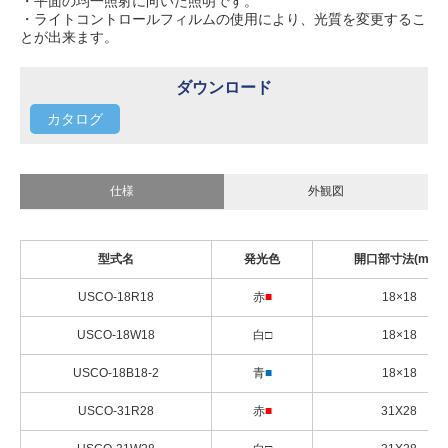
・平面の均一照射に向いた照明です。
・ライトコントロールフィルムの使用により、光質を変更するこ
とが出来ます。
ダウンロード
カタログ
仕様
外観図
型式名
発光色
開口部寸法(mm)
USCO-18R18
赤
■
18×18
USCO-18W18
白□
18×18
USCO-18B18-2
青
■
18×18
USCO-31R28
赤
■
31X28